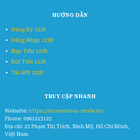
HƯỚNG DẪN
Đăng Ký 123B
Đăng Nhập 123B
Nạp Tiền 123B
Rút Tiền 123B
Tải APP 123B
TRUY CẬP NHANH
Website:
https://accessoires-mode.in/
Phone: 0961213123
Địa chỉ: 23 Phạm Thị Trích, Bình Mỹ, Hồ Chí Minh,
Việt Nam