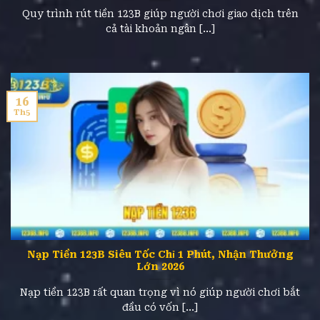
Quy trình rút tiền 123B giúp người chơi giao dịch trên
cả tài khoản ngân [...]
16
Th5
Nạp Tiền 123B Siêu Tốc Chỉ 1 Phút, Nhận Thưởng
Lớn 2026
Nạp tiền 123B rất quan trọng vì nó giúp người chơi bắt
đầu có vốn [...]